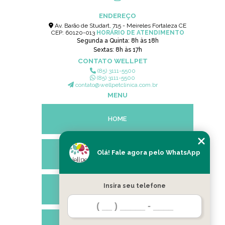
ENDEREÇO
Av. Barão de Studart, 715 - Meireles Fortaleza CE
CEP: 60120-013
HORÁRIO DE ATENDIMENTO
Segunda a Quinta: 8h às 18h
Sextas: 8h às 17h
CONTATO WELLPET
(85) 3111-5500
(85) 3111-5500
contato@wellpetclinica.com.br
MENU
HOME
Olá! Fale agora pelo WhatsApp
EMPRESA
Insira seu telefone
SERVIÇOS
CONTATO