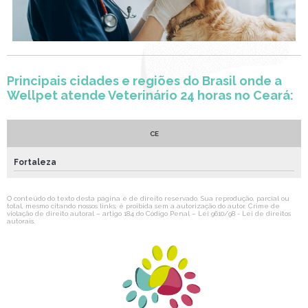
Principais cidades e regiões do Brasil onde a
Wellpet atende Veterinário 24 horas no Ceará:
CE
Fortaleza
O conteúdo do texto desta página é de direito reservado. Sua reprodução, parcial ou
total, mesmo citando nossos links, é proibida sem a autorização do autor. Crime de
violação de direito autoral – artigo 184 do Código Penal –
Lei 9610/98 - Lei de direitos
autorais
.