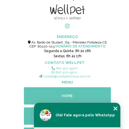
ENDEREÇO
Av. Barão de Studart, 715 - Meireles Fortaleza CE
CEP: 60120-013
HORÁRIO DE ATENDIMENTO
Segunda a Quinta: 8h às 18h
Sextas: 8h às 17h
CONTATO WELLPET
(85) 3111-5500
(85) 3111-5500
contato@wellpetclinica.com.br
MENU
HOME
Olá! Fale agora pelo WhatsApp
EMPRESA