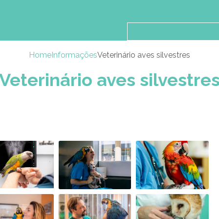
Pet shop perto
Pet shop 24 horas perto de mim
Pet
Pet shop perto de mim 24 horas
Pet shop banho perto 
Home
Informações
Veterinário aves silvestres
Veterinário aves silvestre