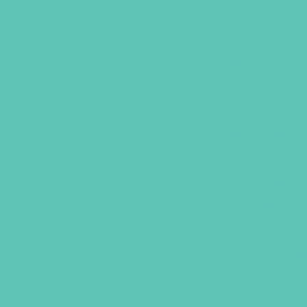
Hospital 24
Hospital v
Hospital veterin
Hospital vete
Fisioterapia vet
Veterinário cardiologis
Veterinario neurolo
Veterinaria fisioter
Tomografi
Raio x veterinário
Ultrasso
Ultrasson
Pet shop proxim