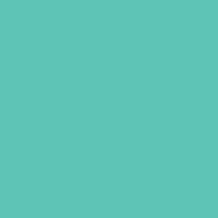
io vet em Fortaleza
erinárias em Fortaleza
 em animais em Fortaleza
orro no Ceará
rnação veterinaria no Ceará
de cachorro preço no Ceará
 veterinária
reço consulta veterinário gato
onsulta com veterinário
ternação em Fortaleza
o Ceará
a veterinaria
os em Fortaleza