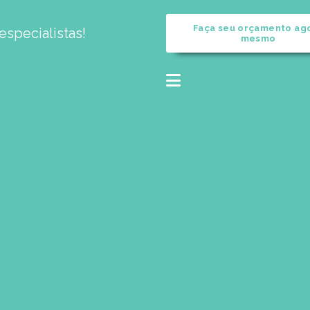
Faça seu orçamento ag
specialistas!
mesmo
 horas
Clínica veterinária 24 horas no Ceará
Clínica vete
nária 24h
Clinica veterinária 24h no Ceará
Clinica veteri
eterinária 24 horas proximo a mim
Clínica veterinária pert
erto de mim em Fortaleza
Telefone da clínica veterinária
lta veterinária em Fortaleza
Clínica veterinária 24 horas
ria preço no Ceará
Consulta veterinária preço em Fortale
imais no Ceará
Consulta de animais em Fortaleza
Clín
ário no Ceará
Laboratório veterinário em Fortaleza
Clín
rinário perto de mim no Ceará
Laboratório veterinário pe