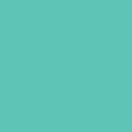
Fisioterapia canina e
Cirurgia geral vete
Fisioterapia para cac
Cirurgia de cas
Veterinário dermatolo
Veterinario nefrol
Veterinario neur
Veterinario oftalmolog
Ortopedista vete
Patologista vet
Veteriná
Tomografia vet