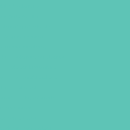
tal 24h veterinário
horas perto de mim
veterinário perto de mim
Acupuntura animal
sioterapia animal preço
sta
Veterinario nefrologista
o
Patologista veterinario
lor
Tomografia cachorro
alor
Raio x vet
rinário
Usg veterinaria
om para animais
hop banho e tosa
rto de mim banho e tosa