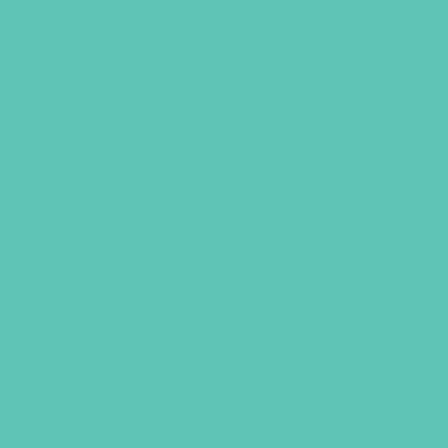
Internamento veter
Veterinário a
Clinica veterinaria
Raio x veterinário no
Ultrassom ve
Ultrassonografia vet
Pet shop 
Pet shop banho 
Pet shop proximo
Pet shop 24h no Ceará
Pet shop perto 
Médico veterinário
Pet shop perto em For