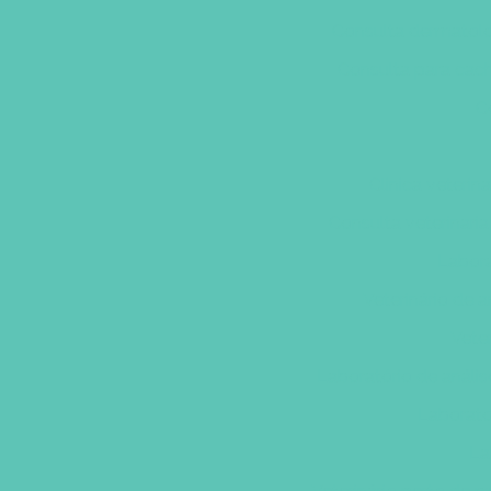
Consulta dermatolog
Consulta para cac
C
Clinica veterin
Consulta veterinari
Labora
Veterinário de 
Veter
Laboratório de análise
Laborato
La