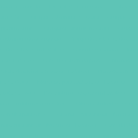
rinária de urgência
Laboratorio vet no Ceará
Laborator
nária 24hrs
Cirurgias veterinárias no Ceará
Cirurgias vet
ia proximo a mim
Cirurgia em animais no Ceará
Cirurgia
a veterinária de emergência
Cirurgia de castraçao de cach
çao de cachorro em Fortaleza
Consulta veterinária
Inte
ia em Fortaleza
Consulta veterinária preço
Internação 
rnação de cachorro preço em Fortaleza
Preço de consulta
rro no Ceará
Internação para cachorro em Fortaleza
P
o gato no Ceará
Preço internação gato em Fortaleza
C
inaria com internação no Ceará
Clinica veterinaria com in
Consulta para gatos
Veterinario para animais silvestres n
inario para animais silvestres em Fortaleza
Consulta clinic
ário animais exóticos no Ceará
Veterinário animais exótic