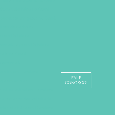
rinário mais próximo no Ceará
édico veterinário no Ceará
especialista em gatos no Ceará
xames de cachorro
ras em Fortaleza
terinário 24h em Fortaleza
nário no Ceará
 veterinário
 de mim em Fortaleza
FALE
rgia em animais
CONOSCO!
untura animal em Fortaleza
gia reconstrutiva veterinaria
apia veterinária em Fortaleza