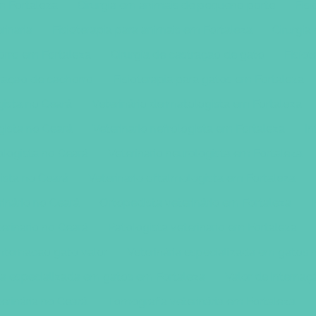
m Fortaleza
Cirurgia em animais de pequeno porte
Fisi
rinaria
Fisioterapia para animais em Fortaleza
Cirurgia
horro em Fortaleza
Cirurgia de castraçao de gato
Fisiot
traçao de cachorro
Fisioterapia para gatos em Fortaleza
gista no Ceará
Veterinário dermatologista em Fortaleza
ogista no Ceará
Veterinario nefrologista em Fortaleza
In
ologista no Ceará
Veterinario neurologista em Fortaleza
ista no Ceará
Veterinario oftalmologista em Fortaleza
rinário no Ceará
Ortopedista veterinário em Fortaleza
erinario no Ceará
Patologista veterinario em Fortaleza
Internacao gato valor
Veterinária especializada em gatos 
ria especializada em gatos em Fortaleza
Valor de internaç
erinária no Ceará
Tomografia veterinária em Fortaleza