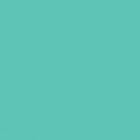
ia veterinaria
Veterinário de coelho no Ceará
Veteriná
horro
Veterinário aves silvestres no Ceará
Veterinário a
onsulta para cachorro preço
Veterinário silvestre 24 hora
Veterinário silvestre 24 horas em Fortaleza
Consulta de 
aria animais silvestres no Ceará
Clinica veterinaria animais 
a para gatos
Veterinario para repteis no Ceará
Veterinar
tório veterinário
Veterinário de animais exóticos perto d
animais exóticos perto de mim em Fortaleza
Laboratório v
inário para calopsita no Ceará
Veterinário para calopsita
s clínicas veterinária
Veterinário de aves no Ceará
Vete
rio vet
Veterinário 24 horas no Ceará
Veterinário 24 ho
boratório de exames veterinários
Veterinário perto de mi