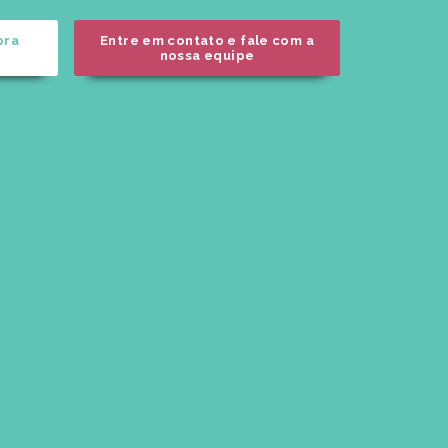
ora
Entre em contato e fale com a
nossa equipe
rinária 24 horas em Fortaleza
nária 24h em Fortaleza
o de mim no Ceará
Consulta veterinária no Ceará
 perto de mim
za
Clínica pet 24 horas
ica 24 horas veterinário
ica veterinária perto de mim
rto de mim em Fortaleza