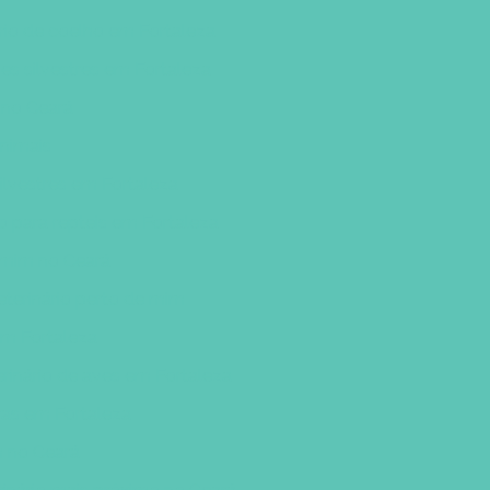
rio de coelho em Fortaleza
ves silvestres em Fortaleza
s no Ceará
animais
silvestres em Fortaleza
io para repteis em Fortaleza
e mim no Ceará
eterinário perto de mim
 em Fortaleza
rinário de aves em Fortaleza
ras em Fortaleza
m no Ceará