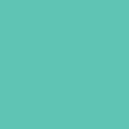
oterapia animal em Fortaleza
 oftalmologica veterinaria
erapia para cães em Fortaleza
Internação veterinaria
Internação clinica veterinaria
ternação veterinária preço
Internação de animais
Internação de cachorro preço
Internação para cachorro
Internação para gatos
no Ceará
ão para cachorro
Preço internação gato