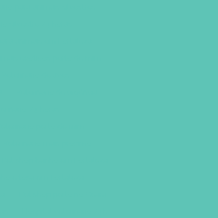
ario para animais silvestres
rio silvestre 24 horas
para animais em Fortaleza
nimais exóticos perto de mim
Veterinário de aves
a
Veterinário de urgência
erinário 24 horas
eterinário perto de mim
Veterinário mais próximo
Pet shop banho em Fortaleza
ho e tosa em Fortaleza
za
Pet shop perto no Ceará
ras
Hospital veterinário 24h