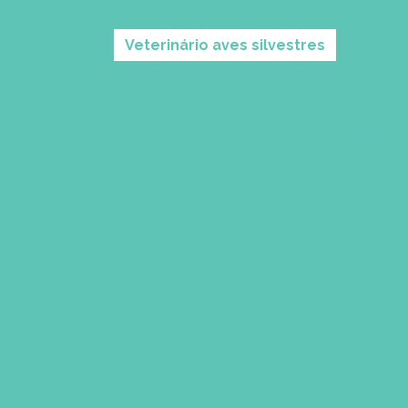
inário preços
Clinica veterinaria com internação
Veterin
nimais exóticos
Veterinário aves silvestres
Veteriná
 animais silvestres
Raio x para animais no Ceará
Raio x 
 Ceará
Raio x veterinário em Fortaleza
Veterinário de a
terinário no Ceará
Ultrassom veterinário em Fortaleza
erinária no Ceará
Ultrassonografia veterinária em Fortalez
24 horas no Ceará
Pet shop 24 horas em Fortaleza
Vet
e tosa no Ceará
Pet shop banho e tosa em Fortaleza
V
 a mim no Ceará
Pet shop proximo a mim em Fortaleza
Pet shop 24h em Fortaleza
Veterinário emergência
de mim banho e tosa no Ceará
Pet shop perto de mim ban
Pet shop próximo no Ceará
Pet shop próximo em Fortale
taleza
Veterinário para gato
Hospital veterinario 24 ho