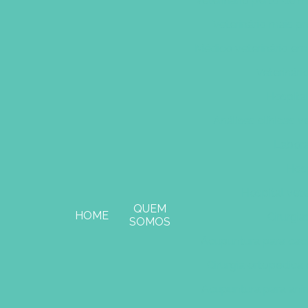
Veterinário perto de 
Veterinário mais p
Médico veterinário em
Veterinári
Hospital
Análises clínicas ve
Labora
Hosp
Hospital vet
QUEM
HOME
Cirurgia
SOMOS
Acupuntura para cac
Cirurgia ortopedica
Acupuntura para ani