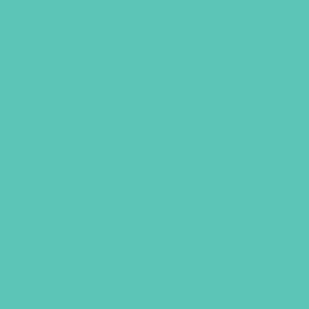
mim em Fortaleza
Laboratorio veterinario 24 horas
Vete
róximo em Fortaleza
Laboratorio de exames animais
M
 Fortaleza
Clinica de exames veterinarios
Veterinário 
o especialista em gatos em Fortaleza
Laboratorio para e
 veterinario 24 horas no Ceará
Hospital veterinario 24 ho
terinária
Hospital veterinário 24h no Ceará
Hospital ve
torio de analises clinicas para animais
Hospital 24h veteri
ital 24h veterinário em Fortaleza
Laboratório diagnóstico
erinário perto de mim no Ceará
Hospital veterinário perto
s veterinárias
Acupuntura veterinária em Fortaleza
Ciru
horro em Fortaleza
Cirurgia ortopédica veterinária
Acup
 em cachorro
Acupuntura para cães em Fortaleza
Cirur
mais em Fortaleza
Cirurgia cardiaca veterinaria
Fisioter