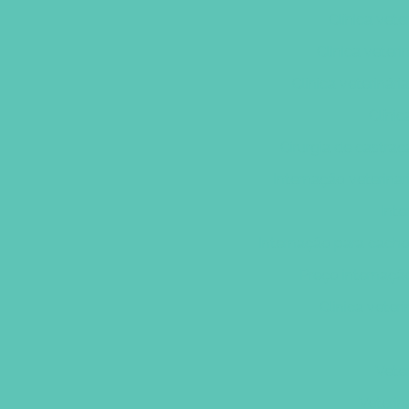
Clínica vete
Clinica veteri
Clinica veterinár
Clínic
Cirurgia de castra
Internação veterinar
Inte
Internação para cacho
Preço internaçã
Clinica veter
Veter
Veterin