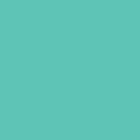
 horas veterinário
Hospital de cachorro 24 horas
Hospi
eterinário 24 horas mais próximo
Hospital veterinário 24 
ário emergência
Hospital veterinario de gatos
Hospital 
rinário mais próximo
Hospital veterinário próximo a mim
erinária
Fisioterapia animal
Fisioterapia para cães
Fi
ta
Veterinário dermatologista
Veterinario endocrinologi
gista
Veterinario oftalmologista
Ortopedista veterinári
apeuta
Tomografia veterinária
Tomografia veterinária va
a para animais
Raio x para animais
Raio x veterinário v
 preço
Rx veterinário
Raio x para cães
Ultrassom vete
nografia veterinária
Ultrassom para cachorros
Ultrass
ografia em pequenos animais
Pet shop 24 horas
Pet s
o a mim
Pet shop 24h
Pet shop banho
Pet shop pe