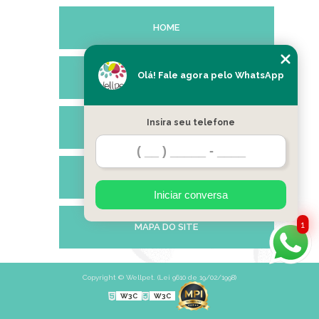
HOME
Olá! Fale agora pelo WhatsApp
EMPRESA
Insira seu telefone
SERVIÇOS
CONTATO
Iniciar conversa
1
MAPA DO SITE
Copyright © Wellpet. (Lei 9610 de 19/02/1998)
W3C
W3C