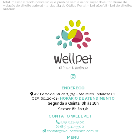
total, mesmo citando nossos links, é proibida sem a autorização do autor. Crime de
violação de direito autoral – artigo 184 do Código Penal –
Lei 9610/98 - Lei de direitos
autorais
.
ENDEREÇO
Av. Barão de Studart, 715 - Meireles Fortaleza CE
CEP: 60120-013
HORÁRIO DE ATENDIMENTO
Segunda a Quinta: 8h às 18h
Sextas: 8h às 17h
CONTATO WELLPET
(85) 3111-5500
(85) 3111-5500
contato@wellpetclinica.com.br
MENU