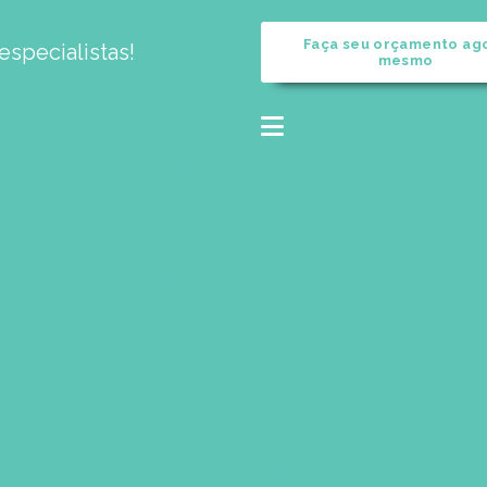
Faça seu orçamento ag
specialistas!
mesmo
 horas
Clínica veterinária 24 horas no Ceará
Clínica vete
nária 24h
Clinica veterinária 24h no Ceará
Clinica veteri
eterinária 24 horas proximo a mim
Clínica veterinária pert
erto de mim em Fortaleza
Telefone da clínica veterinária
lta veterinária em Fortaleza
Clínica veterinária 24 horas
ria preço no Ceará
Consulta veterinária preço em Fortale
imais no Ceará
Consulta de animais em Fortaleza
Clín
ário no Ceará
Laboratório veterinário em Fortaleza
Clín
rinário perto de mim no Ceará
Laboratório veterinário pe