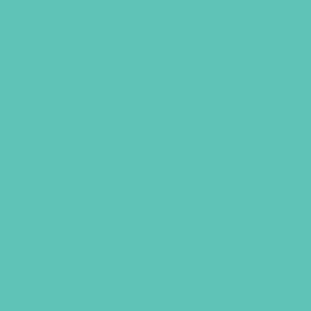
Consulta dermatolog
Consulta para cac
C
Clinica veterin
Consulta veterinari
Labora
Veterinário de 
Veter
Laboratório de análise
Laborato
La