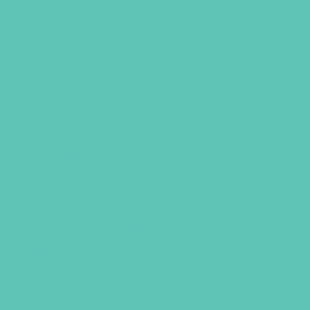
ario para animais silvestres
 silvestre 24 horas
para animais em Fortaleza
nimais exóticos perto de mim
Veterinário de aves
a
Veterinário de urgência
erinário 24 horas
eterinário perto de mim
Veterinário mais próximo
Pet shop banho em Fortaleza
ho e tosa em Fortaleza
za
Pet shop perto no Ceará
ras
Hospital veterinário 24h