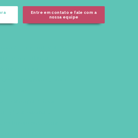
ora
Entre em contato e fale com a
nossa equipe
rinária 24 horas em Fortaleza
nária 24h em Fortaleza
o de mim no Ceará
Consulta veterinária no Ceará
 perto de mim
za
Clínica pet 24 horas
ica 24 horas veterinário
ica veterinária perto de mim
rto de mim em Fortaleza