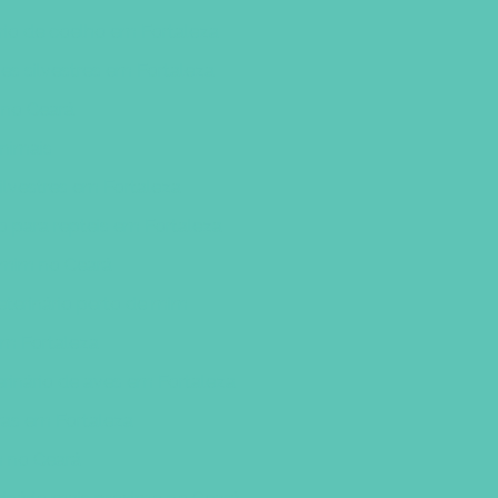
rio de coelho em Fortaleza
ves silvestres em Fortaleza
s no Ceará
animais
silvestres em Fortaleza
io para repteis em Fortaleza
e mim no Ceará
eterinário perto de mim
 em Fortaleza
rinário de aves em Fortaleza
ras em Fortaleza
m no Ceará