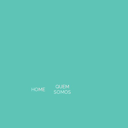
Veterinário perto de 
Veterinário mais p
Médico veterinário em
Veterinári
Hospital
Análises clínicas ve
Labora
Hosp
Hospital vet
QUEM
HOME
Cirurgia
SOMOS
Acupuntura para cac
Cirurgia ortopedica
Acupuntura para ani