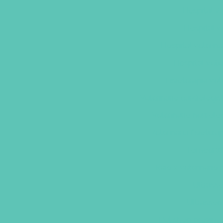
Hospital 24
Hospital v
Hospital veterin
Hospital vete
Fisioterapia vet
Veterinário cardiologis
Veterinario neurolo
Veterinaria fisioter
Tomografi
Raio x veterinário
Ultrasso
Ultrasson
Pet shop proxim