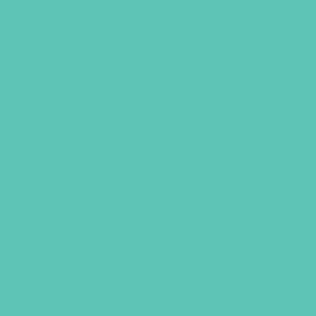
Internamento veter
Veterinário
Clinica veterinaria
Raio x veterinário no
Ultrassom ve
Ultrassonografia vet
Pet shop 
Pet shop banho 
Pet shop proximo
Pet shop 24h no Ceará
Pet shop perto 
Médico veterinário
Pet shop perto em For