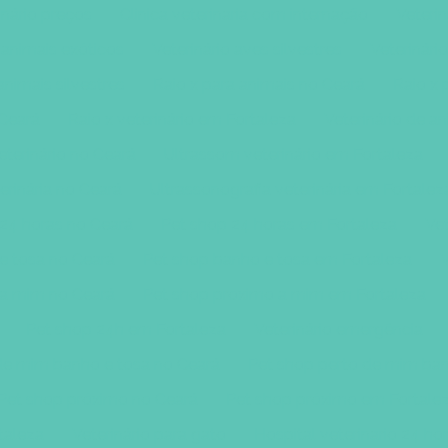
inário preços
Clinica veterinaria com internação
Veterin
 animais exóticos
Veterinário aves silvestres
Veterinário
 animais silvestres
Raio x para animais no Ceará
Raio x 
 Ceará
Raio x veterinário em Fortaleza
Veterinário de a
terinário no Ceará
Ultrassom veterinário em Fortaleza
erinária no Ceará
Ultrassonografia veterinária em Fortalez
24 horas no Ceará
Pet shop 24 horas em Fortaleza
Vet
e tosa no Ceará
Pet shop banho e tosa em Fortaleza
V
 a mim no Ceará
Pet shop proximo a mim em Fortaleza
Pet shop 24h em Fortaleza
Veterinário emergência
de mim banho e tosa no Ceará
Pet shop perto de mim ban
Pet shop próximo no Ceará
Pet shop próximo em Fortale
taleza
Veterinário para gato
Hospital veterinario 24 ho