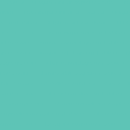
m Fortaleza
Cirurgia em animais de pequeno porte
Fisi
rinaria
Fisioterapia para animais em Fortaleza
Cirurgia
horro em Fortaleza
Cirurgia de castraçao de gato
Fisiot
traçao de cachorro
Fisioterapia para gatos em Fortaleza
gista no Ceará
Veterinário dermatologista em Fortaleza
ogista no Ceará
Veterinario nefrologista em Fortaleza
In
ologista no Ceará
Veterinario neurologista em Fortaleza
ista no Ceará
Veterinario oftalmologista em Fortaleza
rinário no Ceará
Ortopedista veterinário em Fortaleza
erinario no Ceará
Patologista veterinario em Fortaleza
Internacao gato valor
Veterinária especializada em gatos 
ria especializada em gatos em Fortaleza
Valor de internaç
erinária no Ceará
Tomografia veterinária em Fortaleza