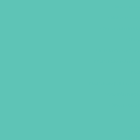
Clínica vete
Clinica veteri
Clinica veterinár
Clínic
Cirurgia de castra
Internação veterinar
Inte
Internação para cacho
Preço internaçã
Clinica veter
Veter
Veterin