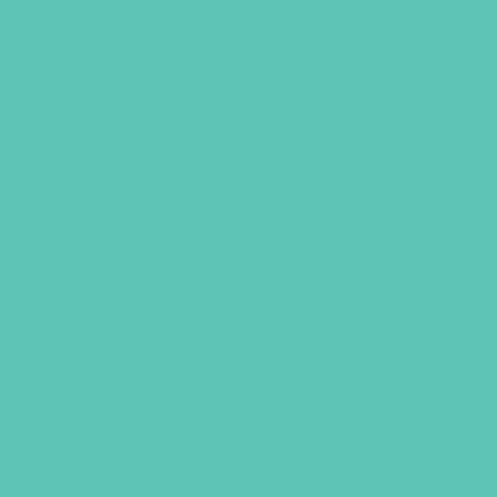
oterapia animal em Fortaleza
 oftalmologica veterinaria
erapia para cães em Fortaleza
Internação veterinaria
Internação clinica veterinaria
ternação veterinária preço
Internação de animais
Internação de cachorro preço
Internação para cachorro
Internação para gatos
no Ceará
ão para cachorro
Preço internação gato