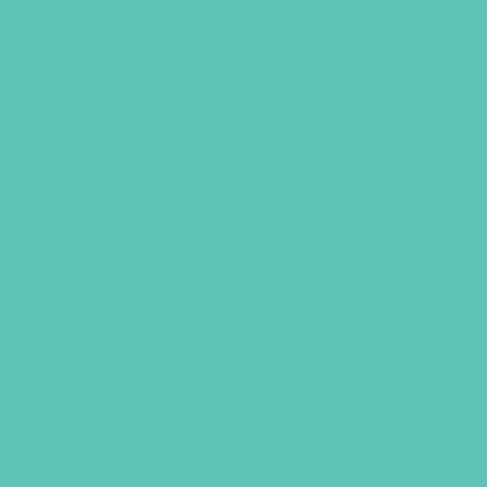
Fisioterapia canina e
Cirurgia geral vete
Fisioterapia para cac
Cirurgia de cas
Veterinário dermatolo
Veterinario nefrol
Veterinario neur
Veterinario oftalmolog
Ortopedista vete
Patologista vet
Veteriná
Tomografia vet