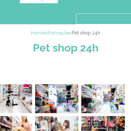
Pet shop perto
Pet shop 24 horas perto de mim
Pet
Pet shop perto de mim 24 horas
Pet shop banho perto 
Home
Informações
Pet shop 24h
Pet shop 24h