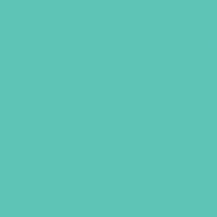
rinária de urgência
Laboratorio vet no Ceará
Laborator
nária 24hrs
Cirurgias veterinárias no Ceará
Cirurgias vet
ia proximo a mim
Cirurgia em animais no Ceará
Cirurgia
a veterinária de emergência
Cirurgia de castraçao de cach
çao de cachorro em Fortaleza
Consulta veterinária
Inte
ia em Fortaleza
Consulta veterinária preço
Internação 
rnação de cachorro preço em Fortaleza
Preço de consulta
rro no Ceará
Internação para cachorro em Fortaleza
P
o gato no Ceará
Preço internação gato em Fortaleza
C
inaria com internação no Ceará
Clinica veterinaria com in
Consulta para gatos
Veterinario para animais silvestres n
inario para animais silvestres em Fortaleza
Consulta clinic
ário animais exóticos no Ceará
Veterinário animais exótic