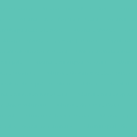
ia veterinaria
Veterinário de coelho no Ceará
Veteriná
horro
Veterinário aves silvestres no Ceará
Veterinário a
onsulta para cachorro preço
Veterinário silvestre 24 hora
Veterinário silvestre 24 horas em Fortaleza
Consulta de 
aria animais silvestres no Ceará
Clinica veterinaria animais 
a para gatos
Veterinario para repteis no Ceará
Veterinar
tório veterinário
Veterinário de animais exóticos perto d
animais exóticos perto de mim em Fortaleza
Laboratório v
inário para calopsita no Ceará
Veterinário para calopsita
s clínicas veterinária
Veterinário de aves no Ceará
Vete
rio vet
Veterinário 24 horas no Ceará
Veterinário 24 ho
boratório de exames veterinários
Veterinário perto de mi