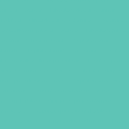
mim em Fortaleza
Laboratorio veterinario 24 horas
Vete
róximo em Fortaleza
Laboratorio de exames animais
M
 Fortaleza
Clinica de exames veterinarios
Veterinário 
o especialista em gatos em Fortaleza
Laboratorio para e
 veterinario 24 horas no Ceará
Hospital veterinario 24 ho
terinária
Hospital veterinário 24h no Ceará
Hospital ve
torio de analises clinicas para animais
Hospital 24h veteri
ital 24h veterinário em Fortaleza
Laboratório diagnóstico
erinário perto de mim no Ceará
Hospital veterinário perto
s veterinárias
Acupuntura veterinária em Fortaleza
Ciru
horro em Fortaleza
Cirurgia ortopédica veterinária
Acup
 em cachorro
Acupuntura para cães em Fortaleza
Cirur
mais em Fortaleza
Cirurgia cardiaca veterinaria
Fisioter