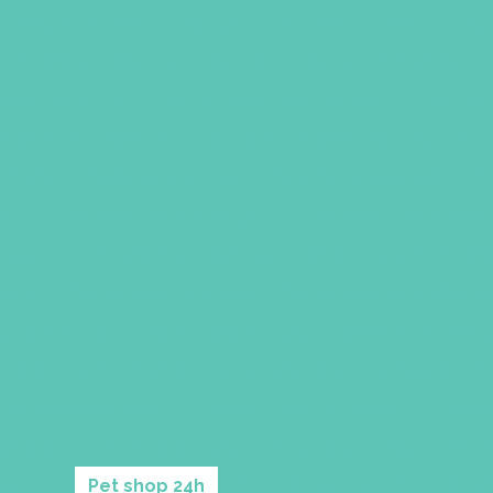
 horas veterinário
Hospital de cachorro 24 horas
Hospi
eterinário 24 horas mais próximo
Hospital veterinário 24 
ário emergência
Hospital veterinario de gatos
Hospital 
rinário mais próximo
Hospital veterinário próximo a mim
erinária
Fisioterapia animal
Fisioterapia para cães
Fi
ta
Veterinário dermatologista
Veterinario endocrinologi
gista
Veterinario oftalmologista
Ortopedista veterinári
apeuta
Tomografia veterinária
Tomografia veterinária va
a para animais
Raio x para animais
Raio x veterinário v
 preço
Rx veterinário
Raio x para cães
Ultrassom vete
nografia veterinária
Ultrassom para cachorros
Ultrass
ografia em pequenos animais
Pet shop 24 horas
Pet s
o a mim
Pet shop 24h
Pet shop banho
Pet shop pe