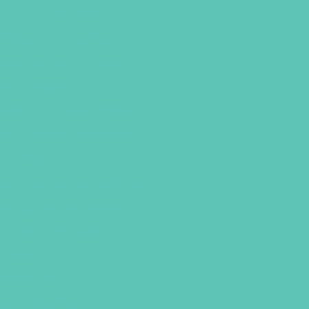
io vet em Fortaleza
erinárias em Fortaleza
 em animais em Fortaleza
orro no Ceará
rnação veterinaria no Ceará
de cachorro preço no Ceará
 veterinária
reço consulta veterinário gato
onsulta com veterinário
ternação em Fortaleza
o Ceará
a veterinaria
os em Fortaleza