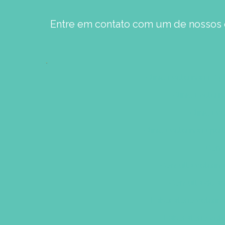
Entre em contato com um de nossos e
Clínica veterinária 24
Clinica veteri
Clínica v
Clínica veterinária p
Consu
Consulta veteriná
Consulta de an
Laboratório veterin
Laboratório vete