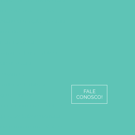
rinário mais próximo no Ceará
édico veterinário no Ceará
especialista em gatos no Ceará
xames de cachorro
ras em Fortaleza
terinário 24h em Fortaleza
nário no Ceará
 veterinário
 de mim em Fortaleza
FALE
rgia em animais
CONOSCO!
untura animal em Fortaleza
gia reconstrutiva veterinaria
apia veterinária em Fortaleza