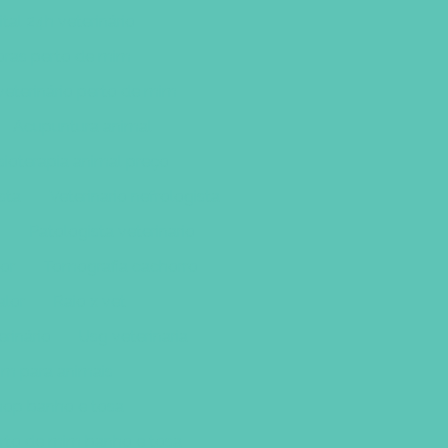
tal 24h veterinário
horas perto de mim
veterinário perto de mim
Acupuntura animal
sioterapia animal preço
sta
Veterinario nefrologista
o
Patologista veterinario
lor
Tomografia cachorro
alor
Raio x vet
rinário
Usg veterinaria
om para animais
hop banho e tosa
rto de mim banho e tosa